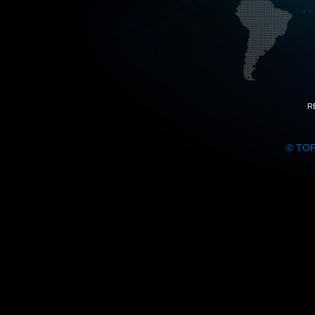
R
© TO