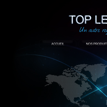
led
: Top led world
Produit décoratif led
Objet publicitaire led
éclairage blanc led
Enseigne publicitaire
Fabriquant et distributeur français de 
gamme à base de LED.
led, Topledworld, top led world, top led
économie énergie, edf, lumière, lumiere,