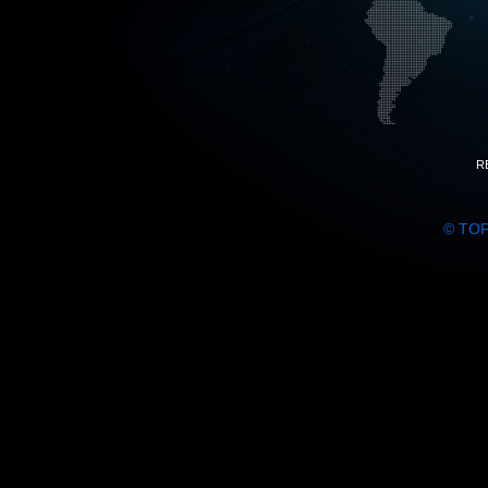
R
© TO