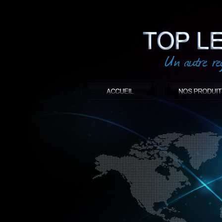
led
: Top led world
Produit décoratif led
Objet publicitaire led
éclairage blanc led
Enseigne publicitaire
Fabriquant et distributeur français de 
gamme à base de LED.
led, Topledworld, top led world, top led
économie énergie, edf, lumière, lumiere,