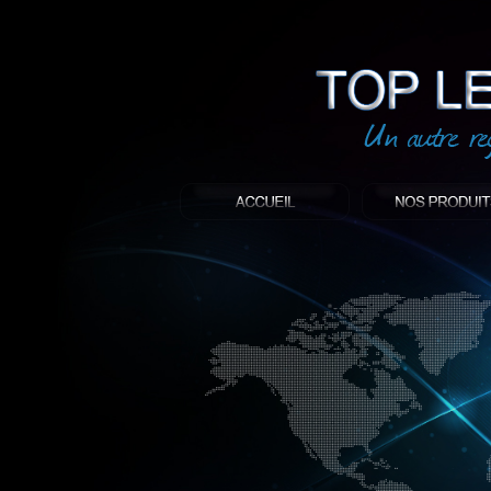
led
: Top led world
Produit décoratif led
Objet publicitaire led
éclairage blanc led
Enseigne publicitaire
Fabriquant et distributeur français de 
gamme à base de LED.
led, Topledworld, top led world, top led
économie énergie, edf, lumière, lumiere,