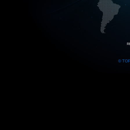
R
© TO