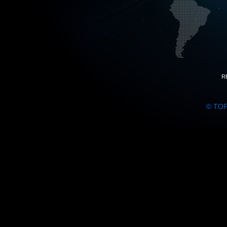
R
© TO