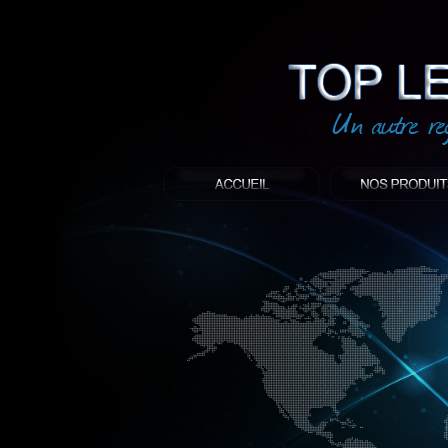
led
: Top led world
Produit décoratif led
Objet publicitaire led
éclairage blanc led
Enseigne publicitaire
Fabriquant et distributeur français de 
gamme à base de LED.
led, Topledworld, top led world, top led
économie énergie, edf, lumière, lumiere,