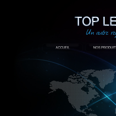
led
: Top led world
Produit décoratif led
Objet publicitaire led
éclairage blanc led
Enseigne publicitaire
Fabriquant et distributeur français de 
gamme à base de LED.
led, Topledworld, top led world, top led
économie énergie, edf, lumière, lumiere,