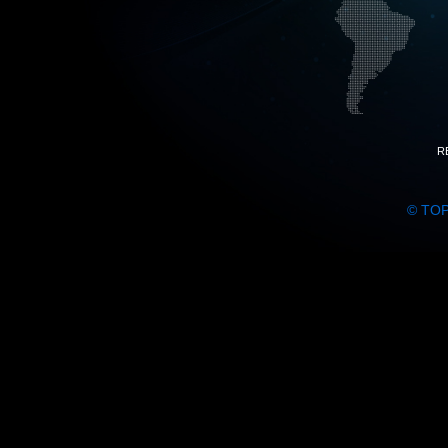
R
© TO