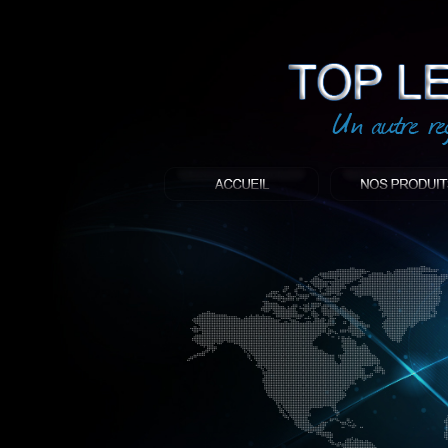
led
: Top led world
Produit décoratif led
Objet publicitaire led
éclairage blanc led
Enseigne publicitaire
Fabriquant et distributeur français de 
gamme à base de LED.
led, Topledworld, top led world, top led
économie énergie, edf, lumière, lumiere,