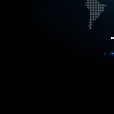
R
© TO