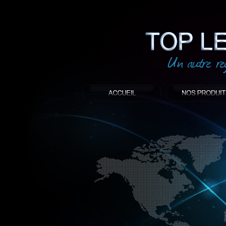
led
: Top led world
Produit décoratif led
Objet publicitaire led
éclairage blanc led
Enseigne publicitaire
Fabriquant et distributeur français de 
gamme à base de LED.
led, Topledworld, top led world, top led
économie énergie, edf, lumière, lumiere,