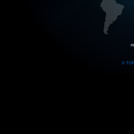
R
© TO