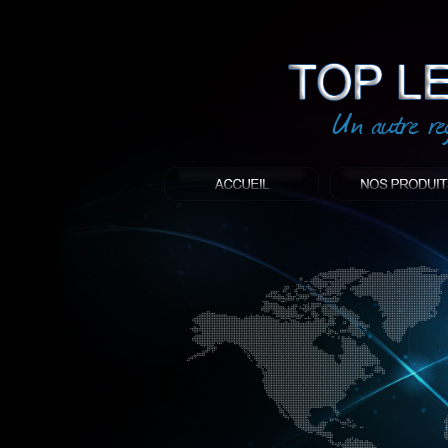
led
: Top led world
Produit décoratif led
Objet publicitaire led
éclairage blanc led
Enseigne publicitaire
Fabriquant et distributeur français de 
gamme à base de LED.
led, Topledworld, top led world, top led
économie énergie, edf, lumière, lumiere,