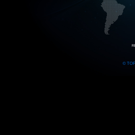
R
© TO