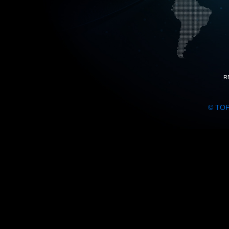
R
© TO