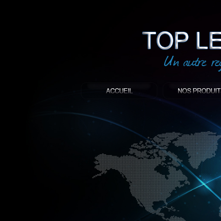
led
: Top led world
Produit décoratif led
Objet publicitaire led
éclairage blanc led
Enseigne publicitaire
Fabriquant et distributeur français de 
gamme à base de LED.
led, Topledworld, top led world, top led
économie énergie, edf, lumière, lumiere,