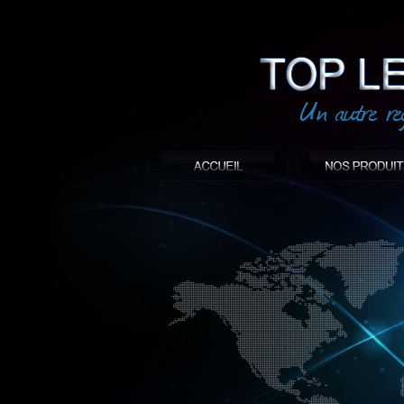
led
: Top led world
Produit décoratif led
Objet publicitaire led
éclairage blanc led
Enseigne publicitaire
Fabriquant et distributeur français de 
gamme à base de LED.
led, Topledworld, top led world, top led
économie énergie, edf, lumière, lumiere,