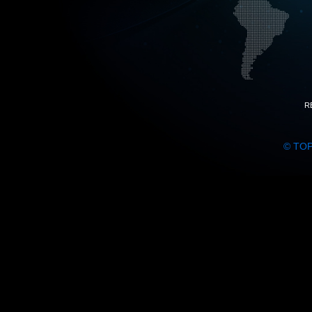
R
© TO