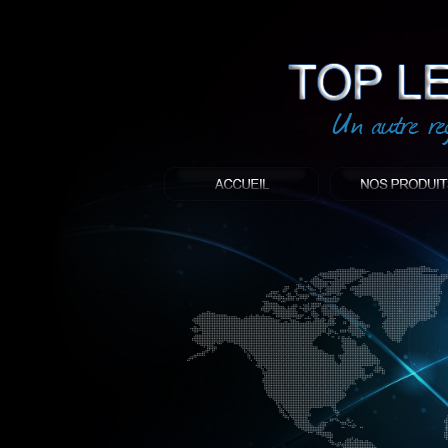
led
: Top led world
Produit décoratif led
Objet publicitaire led
éclairage blanc led
Enseigne publicitaire
Fabriquant et distributeur français de 
gamme à base de LED.
led, Topledworld, top led world, top led
économie énergie, edf, lumière, lumiere,