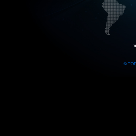
R
© TO