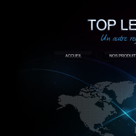
led
: Top led world
Produit décoratif led
Objet publicitaire led
éclairage blanc led
Enseigne publicitaire
Fabriquant et distributeur français de 
gamme à base de LED.
led, Topledworld, top led world, top led
économie énergie, edf, lumière, lumiere,