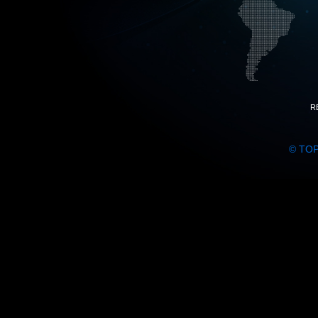
R
© TO