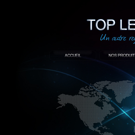
led
: Top led world
Produit décoratif led
Objet publicitaire led
éclairage blanc led
Enseigne publicitaire
Fabriquant et distributeur français de 
gamme à base de LED.
led, Topledworld, top led world, top led
économie énergie, edf, lumière, lumiere,