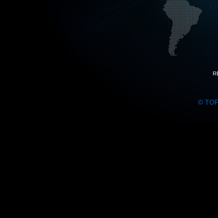
R
© TO