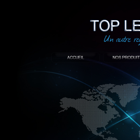
led
: Top led world
Produit décoratif led
Objet publicitaire led
éclairage blanc led
Enseigne publicitaire
Fabriquant et distributeur français de 
gamme à base de LED.
led, Topledworld, top led world, top led
économie énergie, edf, lumière, lumiere,