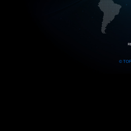
R
© TO