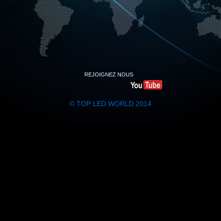
REJOIGNEZ NOUS
© TOP LED WORLD 2014