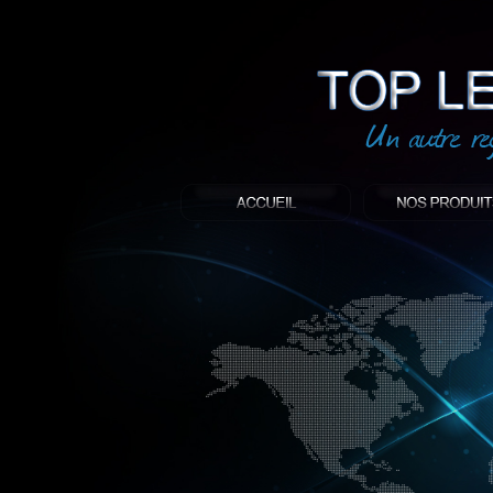
led
: Top led world
Produit décoratif led
Objet publicitaire led
éclairage blanc led
Enseigne publicitaire
Fabriquant et distributeur français de 
gamme à base de LED.
led, Topledworld, top led world, top led
économie énergie, edf, lumière, lumiere,