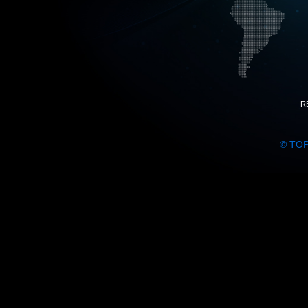
R
© TO