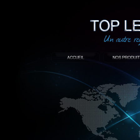
led
: Top led world
Produit décoratif led
Objet publicitaire led
éclairage blanc led
Enseigne publicitaire
Fabriquant et distributeur français de 
gamme à base de LED.
led, Topledworld, top led world, top led
économie énergie, edf, lumière, lumiere,