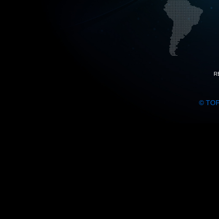
R
© TO