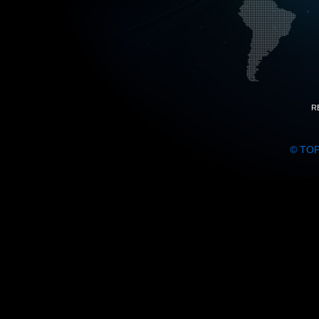
R
© TO