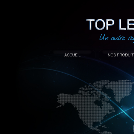
led
: Top led world
Produit décoratif led
Objet publicitaire led
éclairage blanc led
Enseigne publicitaire
Fabriquant et distributeur français de 
gamme à base de LED.
led, Topledworld, top led world, top led
économie énergie, edf, lumière, lumiere,