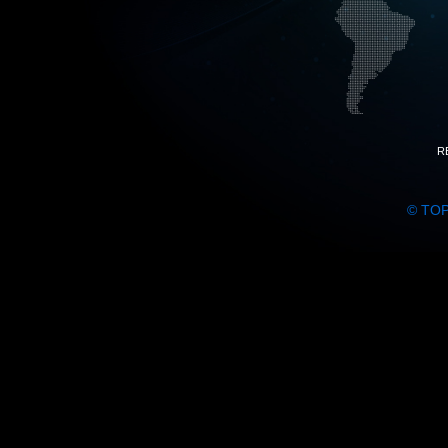
R
© TO