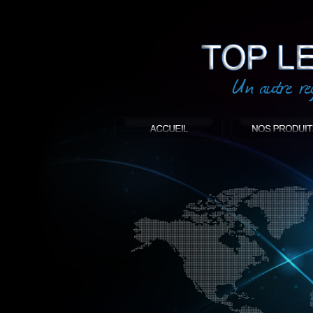
led
: Top led world
Produit décoratif led
Objet publicitaire led
éclairage blanc led
Enseigne publicitaire
Fabriquant et distributeur français de 
gamme à base de LED.
led, Topledworld, top led world, top led
économie énergie, edf, lumière, lumiere,