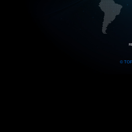
R
© TO