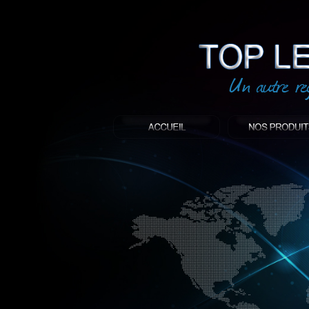
led
: Top led world
Produit décoratif led
Objet publicitaire led
éclairage blanc led
Enseigne publicitaire
Fabriquant et distributeur français de 
gamme à base de LED.
led, Topledworld, top led world, top led
économie énergie, edf, lumière, lumiere,