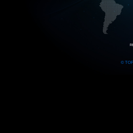
R
© TO