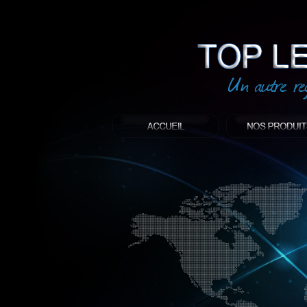
led
: Top led world
Produit décoratif led
Objet publicitaire led
éclairage blanc led
Enseigne publicitaire
Fabriquant et distributeur français de 
gamme à base de LED.
led, Topledworld, top led world, top led
économie énergie, edf, lumière, lumiere,