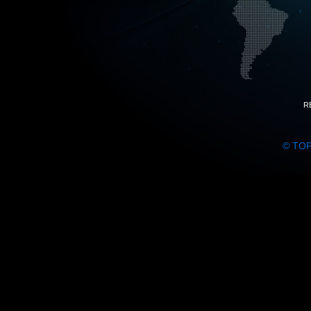
R
© TO