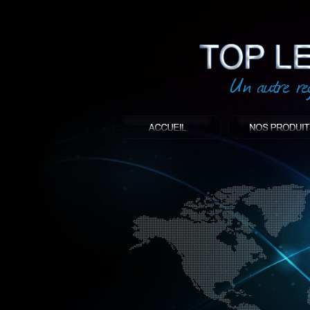
led
: Top led world
Produit décoratif led
Objet publicitaire led
éclairage blanc led
Enseigne publicitaire
Fabriquant et distributeur français de 
gamme à base de LED.
led, Topledworld, top led world, top led
économie énergie, edf, lumière, lumiere,