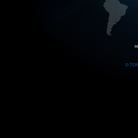
R
© TO