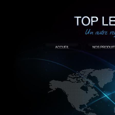
led
: Top led world
Produit décoratif led
Objet publicitaire led
éclairage blanc led
Enseigne publicitaire
Fabriquant et distributeur français de 
gamme à base de LED.
led, Topledworld, top led world, top led
économie énergie, edf, lumière, lumiere,