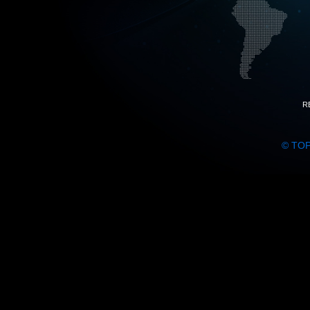
R
© TO