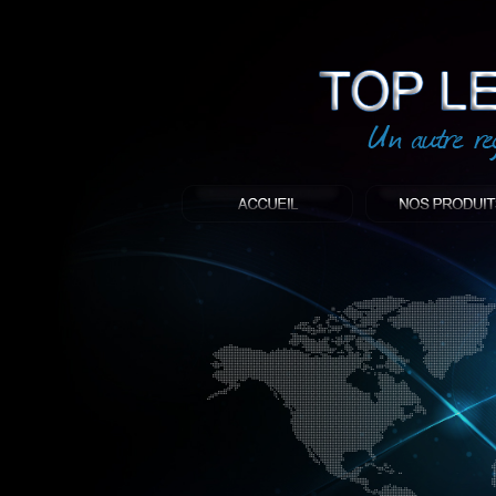
led
: Top led world
Produit décoratif led
Objet publicitaire led
éclairage blanc led
Enseigne publicitaire
Fabriquant et distributeur français de 
gamme à base de LED.
led, Topledworld, top led world, top led
économie énergie, edf, lumière, lumiere,