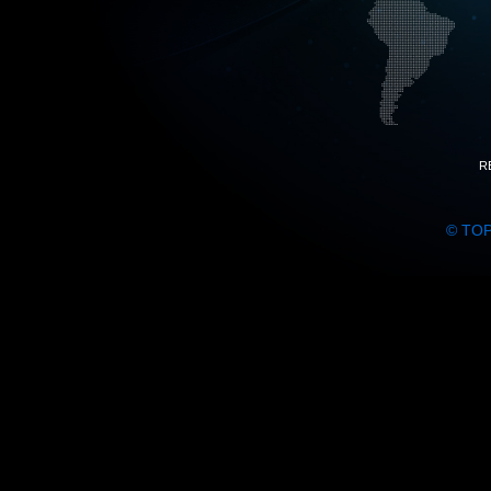
R
© TO