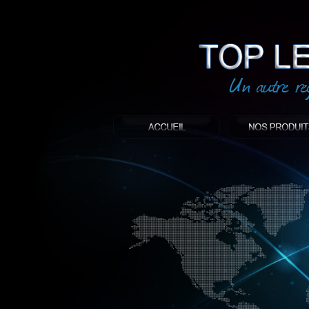
led
: Top led world
Produit décoratif led
Objet publicitaire led
éclairage blanc led
Enseigne publicitaire
Fabriquant et distributeur français de 
gamme à base de LED.
led, Topledworld, top led world, top led
économie énergie, edf, lumière, lumiere,