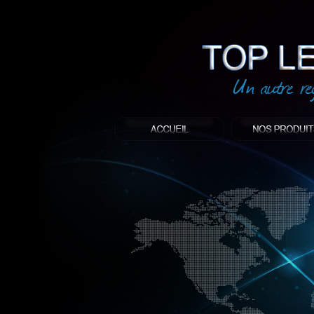
led
: Top led world
Produit décoratif led
Objet publicitaire led
éclairage blanc led
Enseigne publicitaire
Fabriquant et distributeur français de 
gamme à base de LED.
led, Topledworld, top led world, top led
économie énergie, edf, lumière, lumiere,