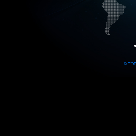
R
© TO