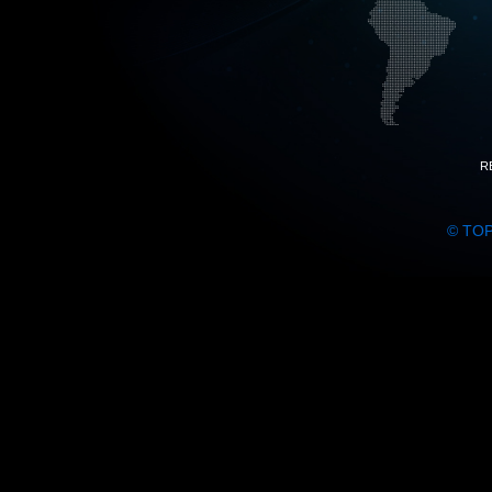
R
© TO