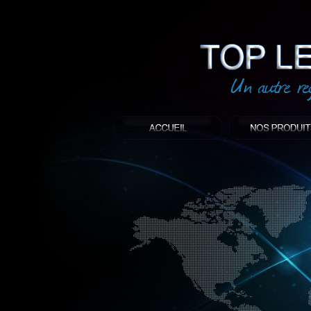
led
: Top led world
Produit décoratif led
Objet publicitaire led
éclairage blanc led
Enseigne publicitaire
Fabriquant et distributeur français de 
gamme à base de LED.
led, Topledworld, top led world, top led
économie énergie, edf, lumière, lumiere,