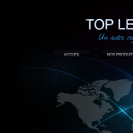
led
: Top led world
Produit décoratif led
Objet publicitaire led
éclairage blanc led
Enseigne publicitaire
Fabriquant et distributeur français de 
gamme à base de LED.
led, Topledworld, top led world, top led
économie énergie, edf, lumière, lumiere,