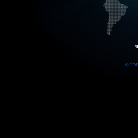
R
© TO