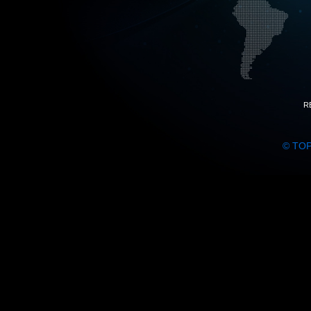
R
© TO