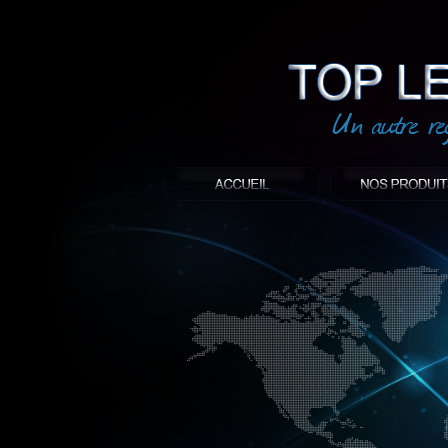
led
: Top led world
Produit décoratif led
Objet publicitaire led
éclairage blanc led
Enseigne publicitaire
Fabriquant et distributeur français de 
gamme à base de LED.
led, Topledworld, top led world, top led
économie énergie, edf, lumière, lumiere,