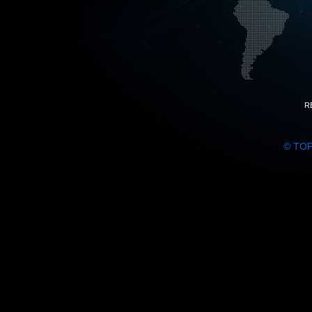
R
© TO