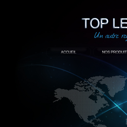
led
: Top led world
Produit décoratif led
Objet publicitaire led
éclairage blanc led
Enseigne publicitaire
Fabriquant et distributeur français de 
gamme à base de LED.
led, Topledworld, top led world, top led
économie énergie, edf, lumière, lumiere,