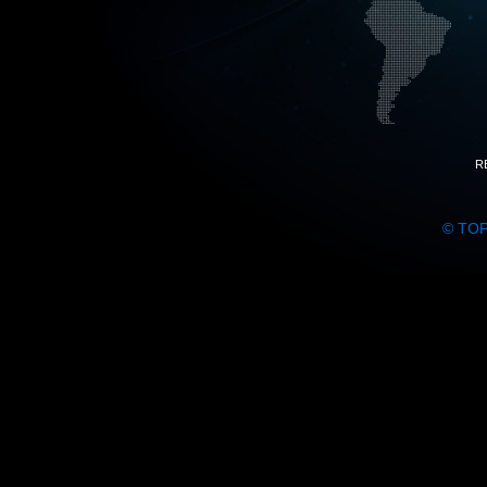
R
© TO