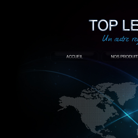
led
: Top led world
Produit décoratif led
Objet publicitaire led
éclairage blanc led
Enseigne publicitaire
Fabriquant et distributeur français de 
gamme à base de LED.
led, Topledworld, top led world, top led
économie énergie, edf, lumière, lumiere,