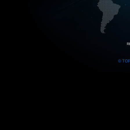
R
© TO