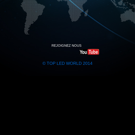
REJOIGNEZ NOUS
© TOP LED WORLD 2014