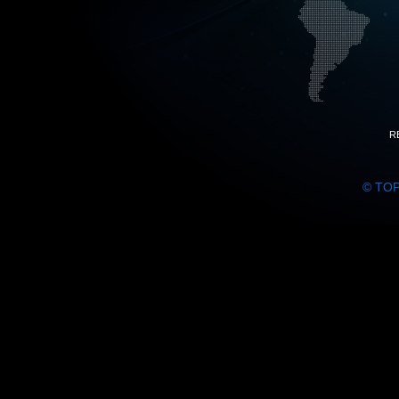
R
© TO