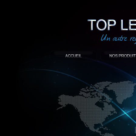
led
: Top led world
Produit décoratif led
Objet publicitaire led
éclairage blanc led
Enseigne publicitaire
Fabriquant et distributeur français de 
gamme à base de LED.
led, Topledworld, top led world, top led
économie énergie, edf, lumière, lumiere,