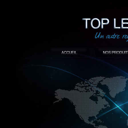
led
: Top led world
Produit décoratif led
Objet publicitaire led
éclairage blanc led
Enseigne publicitaire
Fabriquant et distributeur français de 
gamme à base de LED.
led, Topledworld, top led world, top led
économie énergie, edf, lumière, lumiere,