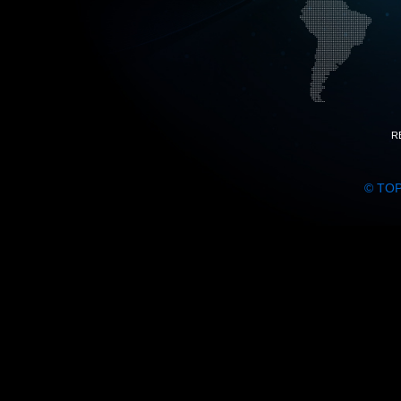
R
© TO