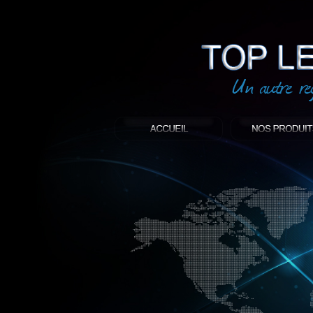
led
: Top led world
Produit décoratif led
Objet publicitaire led
éclairage blanc led
Enseigne publicitaire
Fabriquant et distributeur français de 
gamme à base de LED.
led, Topledworld, top led world, top led
économie énergie, edf, lumière, lumiere,