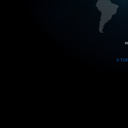
R
© TO