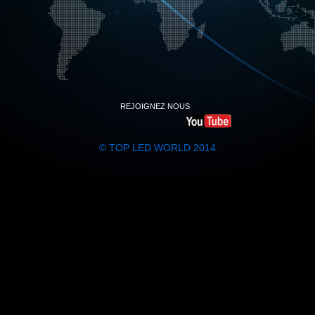
REJOIGNEZ NOUS
© TOP LED WORLD 2014