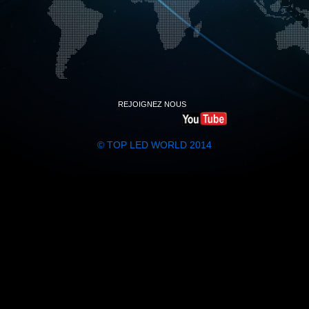
REJOIGNEZ NOUS
© TOP LED WORLD 2014