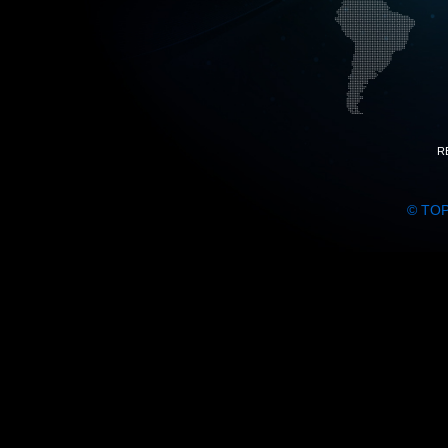
R
© TO