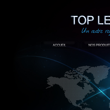
led
: Top led world
Produit décoratif led
Objet publicitaire led
éclairage blanc led
Enseigne publicitaire
Fabriquant et distributeur français de 
gamme à base de LED.
led, Topledworld, top led world, top led
économie énergie, edf, lumière, lumiere,